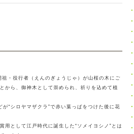
開祖・役行者（えんのぎょうじゃ）が山桜の木にご
とから、御神木として崇められ、祈りを込めて植
どが“シロヤマザクラ”で赤い葉っぱをつけた後に花
賞用として江戸時代に誕生した“ソメイヨシノ”とは