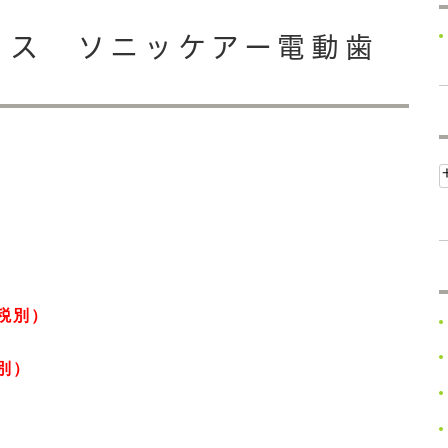
イス ソニッケアー電動歯
（税別）
税別）
）