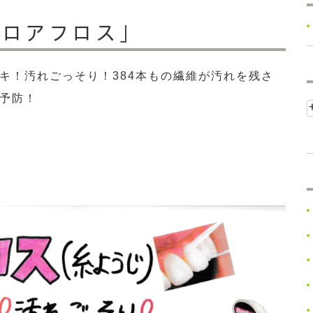
フロアフロス」
キ！汚れごっそり！384本もの繊維が汚れを残さ
予防！